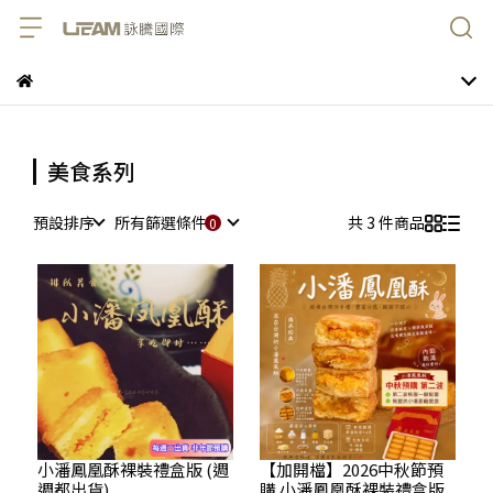
美食系列
預設排序
所有篩選條件
共 3 件商品
小潘鳳凰酥裸裝禮盒版 (週
【加開檔】2026中秋節預
週都出貨)...
購 小潘鳳凰酥裸裝禮盒版